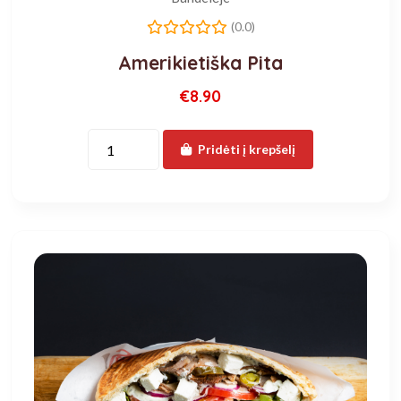
(0.0)
Amerikietiška Pita
€8.90
Pridėti į krepšelį