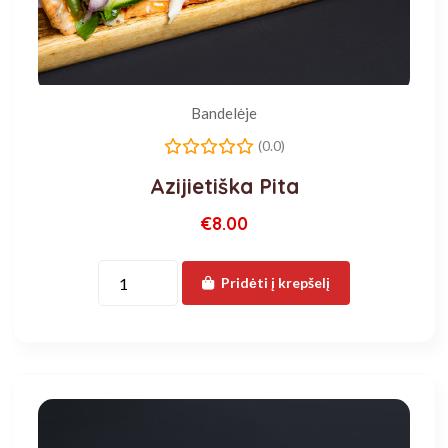
Bandelėje
(0.0)
Azijietiška Pita
€8.00
Pridėti į krepšelį