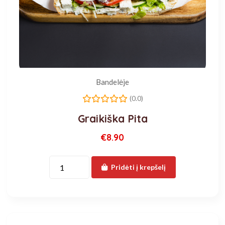
Bandelėje
(0.0)
Graikiška Pita
€8.90
Pridėti į krepšelį