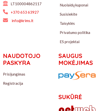
LT100004862117
Nuolaidų kuponai
+370 653 63927
Susisiekite
info@krims.lt
Taisyklės
Privatumo politika
ES projektai
NAUDOTOJO
SAUGUS
PASKYRA
MOKĖJIMAS
Prisijungimas
Registracija
SUKŪRĖ