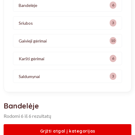
Bandelėje
6
Sriubos
3
Gaivieji gėrimai
10
Karšti gėrimai
6
Saldumynai
3
Bandelėje
Rodomi 6 iš 6 rezultatų
Grįžti atgal į kategorijas