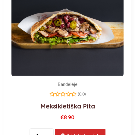
Bandelėje
(0.0)
Meksikietiška Pita
€8.90