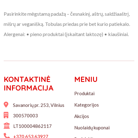
Pasirinkite mėgstamą padažą – česnakinį, aštrų, saldžiaaštrį,
mišrų ar veganišką. Tobulas priedas prie bet kurio patiekalo.
Alergenai: • pieno produktai (įskaitant laktozę) • kiaušiniai.
KONTAKTINĖ
MENIU
INFORMACIJA
Produktai
Kategorijos
Savanorių pr. 253, Vilnius
300570003
Akcijos
LT100004862117
Nuolaidų kuponai
+370 653 63927