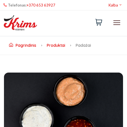
Telefonas:
+370 653 63927
Kalba
Pagrindinis
Produktai
Padažai