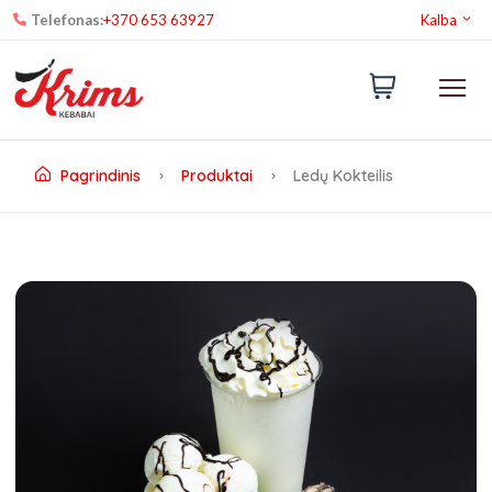
Telefonas:
+370 653 63927
Kalba
Pagrindinis
Produktai
Ledų Kokteilis