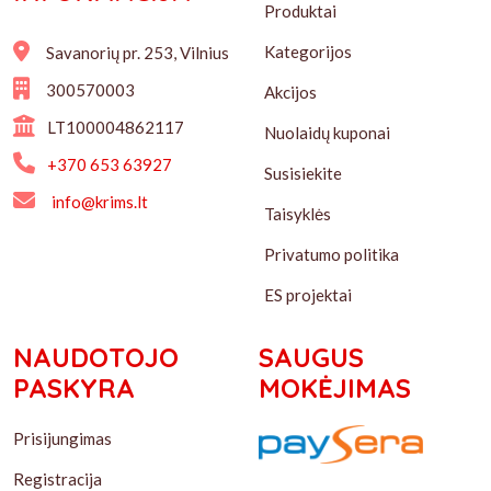
Produktai
Kategorijos
Savanorių pr. 253, Vilnius
300570003
Akcijos
LT100004862117
Nuolaidų kuponai
+370 653 63927
Susisiekite
info@krims.lt
Taisyklės
Privatumo politika
ES projektai
NAUDOTOJO
SAUGUS
PASKYRA
MOKĖJIMAS
Prisijungimas
Registracija